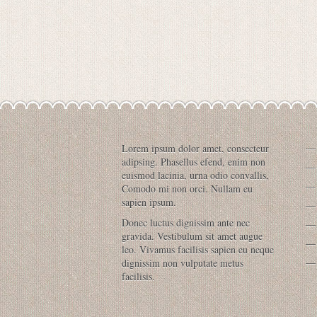
Lorem ipsum dolor amet, consecteur
adipsing. Phasellus efend, enim non
euismod lacinia, urna odio convallis,
Comodo mi non orci. Nullam eu
sapien ipsum.
Donec luctus dignissim ante nec
gravida. Vestibulum sit amet augue
leo. Vivamus facilisis sapien eu neque
dignissim non vulputate metus
facilisis.