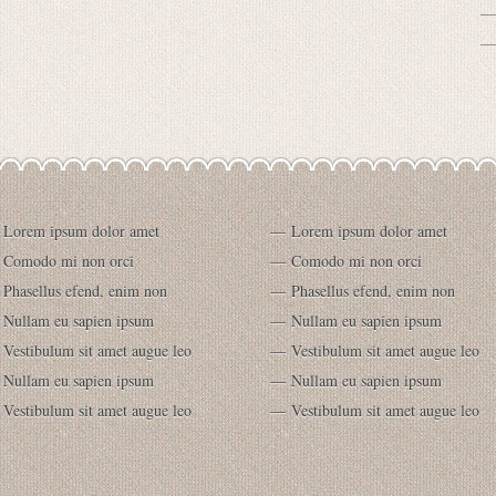
Lorem ipsum dolor amet
Lorem ipsum dolor amet
Comodo mi non orci
Comodo mi non orci
Phasellus efend, enim non
Phasellus efend, enim non
Nullam eu sapien ipsum
Nullam eu sapien ipsum
Vestibulum sit amet augue leo
Vestibulum sit amet augue leo
Nullam eu sapien ipsum
Nullam eu sapien ipsum
Vestibulum sit amet augue leo
Vestibulum sit amet augue leo