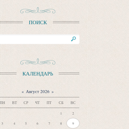
ПОИСК
КАЛЕНДАРЬ
«
Август 2026
»
ПН
ВТ
СР
ЧТ
ПТ
СБ
ВС
1
2
3
4
5
6
7
8
9