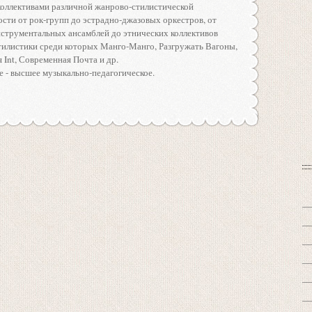
коллективами различной жанрово-стилистической
сти от рок-групп до эстрадно-джазовых оркестров, от
нструментальных ансамблей до этнических коллективов
тилистики среди которых Манго-Манго, Разгружать Вагоны,
 Int, Современная Почта и др.
 - высшее музыкально-педагогическое.