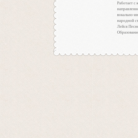
Работает с 
направленно
вокально-и
народной с
Лейся Песня
Образование