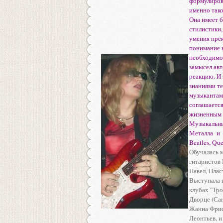
формулирово
именно тако
Она имеет 
стилистики,
умения пре
понимание 
необходимо
замысел авт
реакцию. И 
знаниями т
музыкантами
соглашается
жизненным 
Музыкальн
Металла и 
Beatles, Qu
Обучалась м
гитаристов
Павел, Пла
Выступала н
клубах "Тро
Дворце (Сан
Жанна Фрис
Леонтьев, и