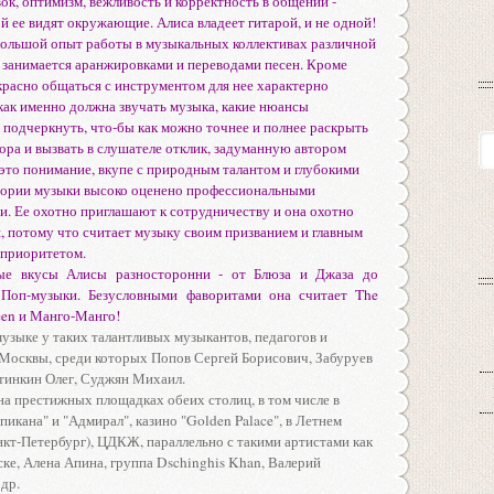
к, оптимизм, вежливость и корректность в общении -
й ее видят окружающие. Алиса владеет гитарой, и не одной!
большой опыт работы в музыкальных коллективах различной
 занимается аранжировками и переводами песен. Кроме
красно общаться с инструментом для нее характерно
как именно должна звучать музыка, какие нюансы
 подчеркнуть, что-бы как можно точнее и полнее раскрыть
ора и вызвать в слушателе отклик, задуманную автором
это понимание, вкупе с природным талантом и глубокими
еории музыки высоко оценено профессиональными
. Ее охотно приглашают к сотрудничеству и она охотно
, потому что считает музыку своим призванием и главным
приоритетом.
ые вкусы Алисы разносторонни - от Блюза и Джаза до
Поп-музыки. Безусловными фаворитами она считает The
een и Манго-Манго!
узыке у таких талантливых музыкантов, педагогов и
 Москвы, среди которых Попов Сергей Борисович, Забуруев
стинкин Олег, Суджян Михаил.
а престижных площадках обеих столиц, в том числе в
пикана" и "Адмирал", казино "Golden Palace", в Летнем
кт-Петербург), ЦДКЖ, параллельно с такими артистами как
ке, Алена Апина, группа Dschinghis Khan, Валерий
 др.