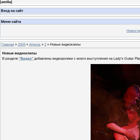
[
amilla
]
Вход на сайт
Меню сайта
Новости
Главная
»
2009
»
Апрель
»
2
» Новые видеоклипы
Новые видеоклипы
В разделе
"Видео"
добавлены видеоролики с моего выступления на Lady's Guitar Playe