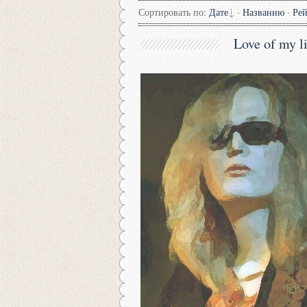
Сортировать по
:
Дате
·
Названию
·
Ре
Love of my li