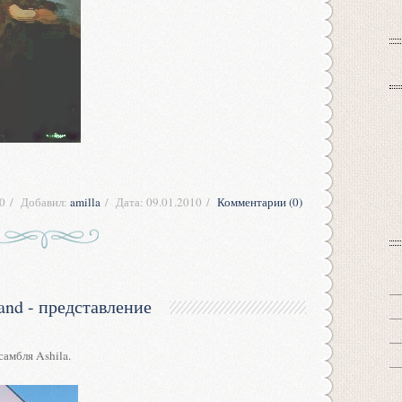
0
Добавил:
amilla
Дата:
09.01.2010
Комментарии (0)
band - представление
самбля Ashila.