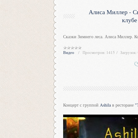
Алиса Миллер - Ск
клубе
Сказки Зимнего леса. Алиса Миллер. Ко
Видео
Просмотров:
1415
Загрузок:
Концерт с группой
Ashila
в ресторане
"