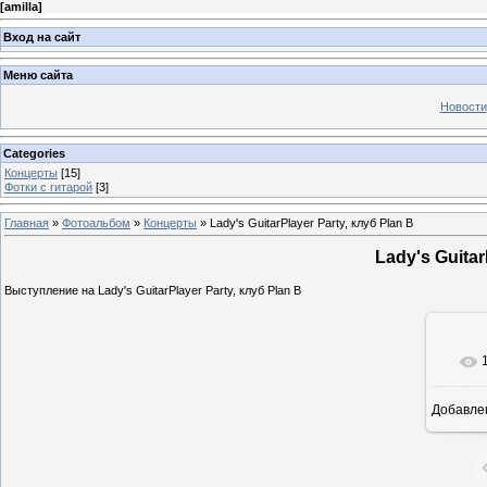
[
amilla
]
Вход на сайт
Меню сайта
Новости
Categories
Концерты
[15]
Фотки с гитарой
[3]
Главная
»
Фотоальбом
»
Концерты
» Lady's GuitarPlayer Party, клуб Plan B
Lady's Guitar
Выступление на Lady's GuitarPlayer Party, клуб Plan B
Добавле
1